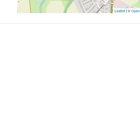
Leaflet
| ©
Open