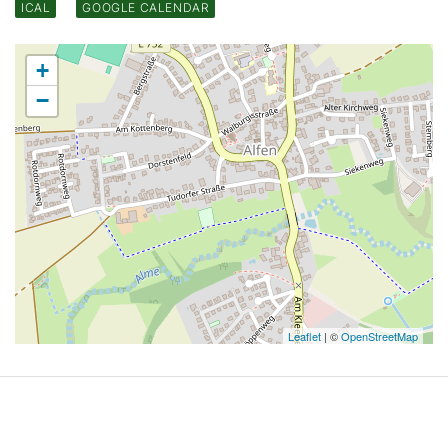
ICAL
GOOGLE CALENDAR
+
−
Leaflet
| ©
OpenStreetMap