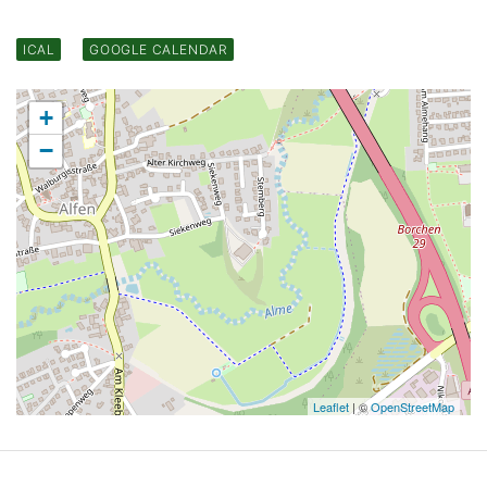
ICAL
GOOGLE CALENDAR
+
−
Leaflet
| ©
OpenStreetMap