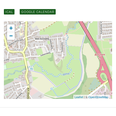
ICAL
GOOGLE CALENDAR
+
−
Leaflet
| ©
OpenStreetMap