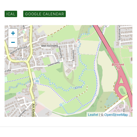
ICAL
GOOGLE CALENDAR
+
−
Leaflet
| ©
OpenStreetMap